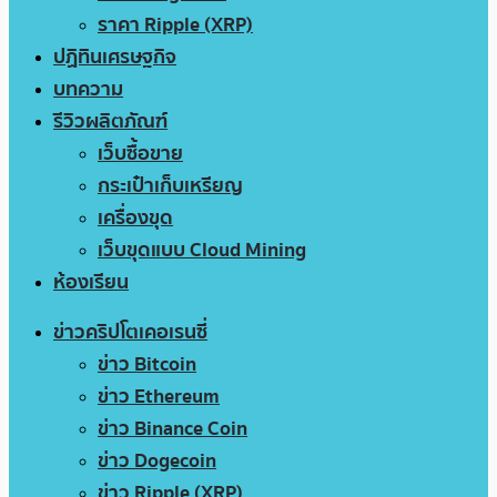
ราคา Ripple (XRP)
ปฏิทินเศรษฐกิจ
บทความ
รีวิวผลิตภัณฑ์
เว็บซื้อขาย
กระเป๋าเก็บเหรียญ
เครื่องขุด
เว็บขุดแบบ Cloud Mining
ห้องเรียน
ข่าวคริปโตเคอเรนซี่
ข่าว Bitcoin
ข่าว Ethereum
ข่าว Binance Coin
ข่าว Dogecoin
ข่าว Ripple (XRP)