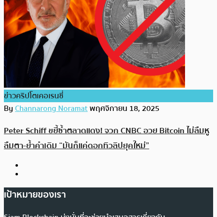
ข่าวคริปโตเคอเรนซี่
By
Channarong Noramat
พฤศจิกายน 18, 2025
Peter Schiff ขยี้ซ้ำตลาดแดง! จวก CNBC อวย Bitcoin ไม่ลืมหู
ลืมตา-ย้ำคำเดิม “มันก็แค่ดอกทิวลิปยุคใหม่”
เป้าหมายของเรา