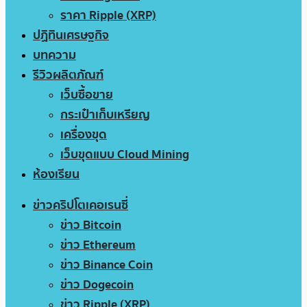
ราคา Ripple (XRP)
ปฏิทินเศรษฐกิจ
บทความ
รีวิวผลิตภัณฑ์
เว็บซื้อขาย
กระเป๋าเก็บเหรียญ
เครื่องขุด
เว็บขุดแบบ Cloud Mining
ห้องเรียน
ข่าวคริปโตเคอเรนซี่
ข่าว Bitcoin
ข่าว Ethereum
ข่าว Binance Coin
ข่าว Dogecoin
ข่าว Ripple (XRP)