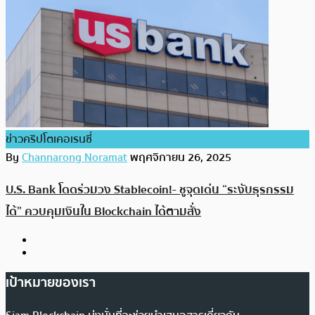
ข่าวคริปโตเคอเรนซี่
By
Channarong Noramat
พฤศจิกายน 26, 2025
U.S. Bank โดดร่วมวง Stablecoin!- ชูจุดเด่น “ระงับธุรกรรม
ได้” ควบคุมเงินใน Blockchain ได้ตามสั่ง
เป้าหมายของเรา