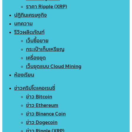
ราคา Ripple (XRP)
ปฏิทินเศรษฐกิจ
บทความ
รีวิวผลิตภัณฑ์
เว็บซื้อขาย
กระเป๋าเก็บเหรียญ
เครื่องขุด
เว็บขุดแบบ Cloud Mining
ห้องเรียน
ข่าวคริปโตเคอเรนซี่
ข่าว Bitcoin
ข่าว Ethereum
ข่าว Binance Coin
ข่าว Dogecoin
ข่าว Ripple (XRP)