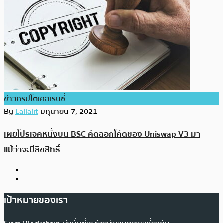
ข่าวคริปโตเคอเรนซี่
By
Lallalit
มิถุนายน 7, 2021
เผยโปรเจคหนึ่งบน BSC คัดลอกโค้ดของ Uniswap V3 มา
แม้ว่าจะมีลิขสิทธิ์
เป้าหมายของเรา