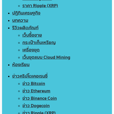
ราคา Ripple (XRP)
ปฏิทินเศรษฐกิจ
บทความ
รีวิวผลิตภัณฑ์
เว็บซื้อขาย
กระเป๋าเก็บเหรียญ
เครื่องขุด
เว็บขุดแบบ Cloud Mining
ห้องเรียน
ข่าวคริปโตเคอเรนซี่
ข่าว Bitcoin
ข่าว Ethereum
ข่าว Binance Coin
ข่าว Dogecoin
ข่าว Ripple (XRP)