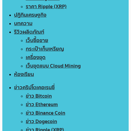
ราคา Ripple (XRP)
ปฏิทินเศรษฐกิจ
บทความ
รีวิวผลิตภัณฑ์
เว็บซื้อขาย
กระเป๋าเก็บเหรียญ
เครื่องขุด
เว็บขุดแบบ Cloud Mining
ห้องเรียน
ข่าวคริปโตเคอเรนซี่
ข่าว Bitcoin
ข่าว Ethereum
ข่าว Binance Coin
ข่าว Dogecoin
ข่าว Ripple (XRP)