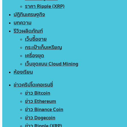
ราคา Ripple (XRP)
ปฏิทินเศรษฐกิจ
บทความ
รีวิวผลิตภัณฑ์
เว็บซื้อขาย
กระเป๋าเก็บเหรียญ
เครื่องขุด
เว็บขุดแบบ Cloud Mining
ห้องเรียน
ข่าวคริปโตเคอเรนซี่
ข่าว Bitcoin
ข่าว Ethereum
ข่าว Binance Coin
ข่าว Dogecoin
ข่าว Ripple (XRP)