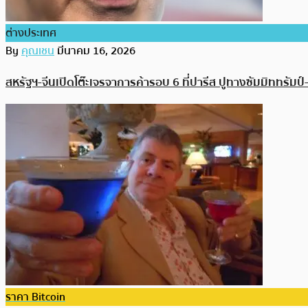
ต่างประเทศ
By
คุณเชน
มีนาคม 16, 2026
สหรัฐฯ-จีนเปิดโต๊ะเจรจาการค้ารอบ 6 ที่ปารีส ปูทางซัมมิททรัมป์
ราคา Bitcoin