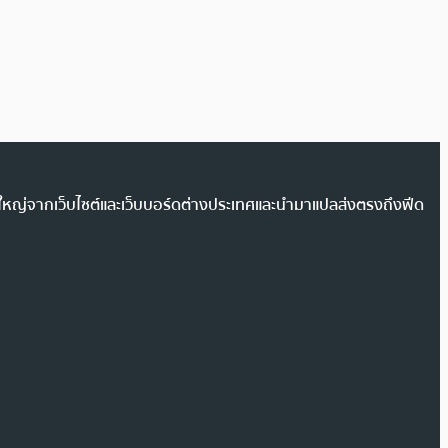
วนใหญ่จากเว็บไซต์และเว็บบอร์ดต่างประเทศและนำมาแปลส่งตรงถึงฟีด