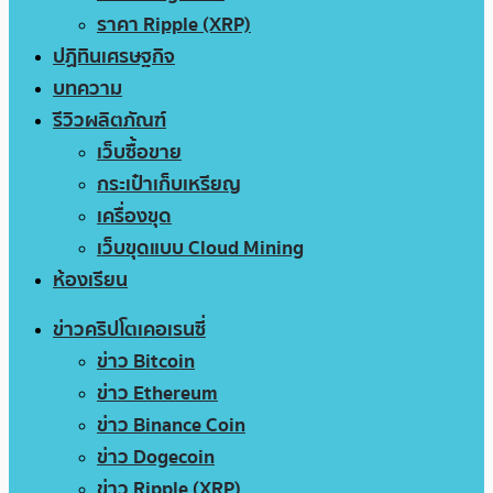
ราคา Ripple (XRP)
ปฏิทินเศรษฐกิจ
บทความ
รีวิวผลิตภัณฑ์
เว็บซื้อขาย
กระเป๋าเก็บเหรียญ
เครื่องขุด
เว็บขุดแบบ Cloud Mining
ห้องเรียน
ข่าวคริปโตเคอเรนซี่
ข่าว Bitcoin
ข่าว Ethereum
ข่าว Binance Coin
ข่าว Dogecoin
ข่าว Ripple (XRP)