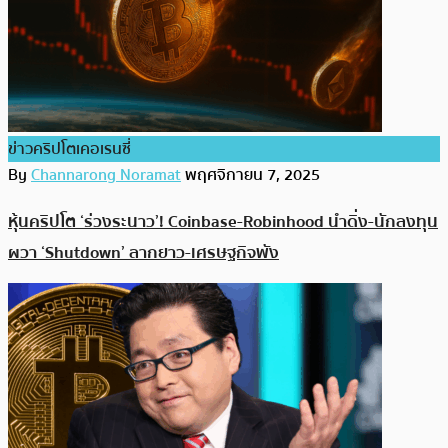
ข่าวคริปโตเคอเรนซี่
By
Channarong Noramat
พฤศจิกายน 7, 2025
หุ้นคริปโต ‘ร่วงระนาว’! Coinbase-Robinhood นำดิ่ง-นักลงทุน
ผวา ‘Shutdown’ ลากยาว-เศรษฐกิจพัง