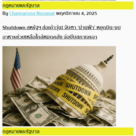
กฎหมายและรัฐบาล
By
Channarong Noramat
พฤศจิกายน 4, 2025
Shutdown สหรัฐฯ ส่อเค้าวุ่น! จับตา ‘น่านฟ้า’ หยุดบิน-งบ
อาหารช่วยเหลือใกล้หมดคลัง จ่อบีบสภาเจรจา
กฎหมายและรัฐบาล