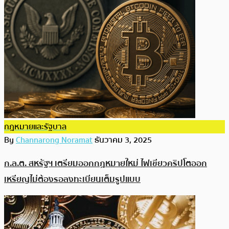
กฎหมายและรัฐบาล
By
Channarong Noramat
ธันวาคม 3, 2025
ก.ล.ต. สหรัฐฯ เตรียมออกกฎหมายใหม่ ไฟเขียวคริปโตออก
เหรียญไม่ต้องรอลงทะเบียนเต็มรูปแบบ