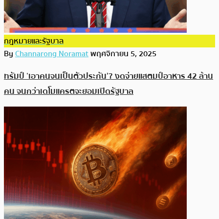
กฎหมายและรัฐบาล
By
Channarong Noramat
พฤศจิกายน 5, 2025
ทรัมป์ ‘เอาคนจนเป็นตัวประกัน’? งดจ่ายแสตมป์อาหาร 42 ล้าน
คน จนกว่าเดโมแครตจะยอมเปิดรัฐบาล