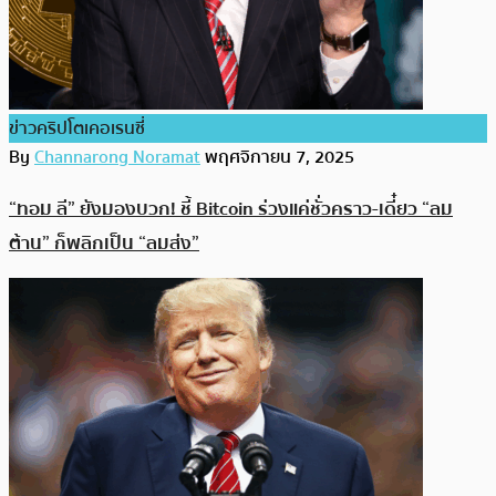
ข่าวคริปโตเคอเรนซี่
By
Channarong Noramat
พฤศจิกายน 7, 2025
“ทอม ลี” ยังมองบวก! ชี้ Bitcoin ร่วงแค่ชั่วคราว-เดี๋ยว “ลม
ต้าน” ก็พลิกเป็น “ลมส่ง”