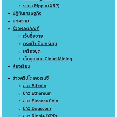
ราคา Ripple (XRP)
ปฏิทินเศรษฐกิจ
บทความ
รีวิวผลิตภัณฑ์
เว็บซื้อขาย
กระเป๋าเก็บเหรียญ
เครื่องขุด
เว็บขุดแบบ Cloud Mining
ห้องเรียน
ข่าวคริปโตเคอเรนซี่
ข่าว Bitcoin
ข่าว Ethereum
ข่าว Binance Coin
ข่าว Dogecoin
ข่าว Ripple (XRP)