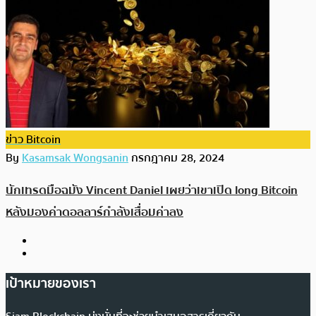
ข่าว Bitcoin
By
Kasamsak Wongsanin
กรกฎาคม 28, 2024
นักเทรดมือฉมัง Vincent Daniel เผยว่าเขาเปิด long Bitcoin
หลังมองค่าดอลลาร์กำลังเสื่อมค่าลง
เป้าหมายของเรา