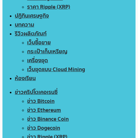
ราคา Ripple (XRP)
ปฏิทินเศรษฐกิจ
บทความ
รีวิวผลิตภัณฑ์
เว็บซื้อขาย
กระเป๋าเก็บเหรียญ
เครื่องขุด
เว็บขุดแบบ Cloud Mining
ห้องเรียน
ข่าวคริปโตเคอเรนซี่
ข่าว Bitcoin
ข่าว Ethereum
ข่าว Binance Coin
ข่าว Dogecoin
ข่าว Ripple (XRP)