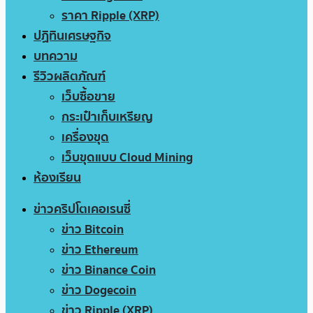
ราคา Ripple (XRP)
ปฏิทินเศรษฐกิจ
บทความ
รีวิวผลิตภัณฑ์
เว็บซื้อขาย
กระเป๋าเก็บเหรียญ
เครื่องขุด
เว็บขุดแบบ Cloud Mining
ห้องเรียน
ข่าวคริปโตเคอเรนซี่
ข่าว Bitcoin
ข่าว Ethereum
ข่าว Binance Coin
ข่าว Dogecoin
ข่าว Ripple (XRP)