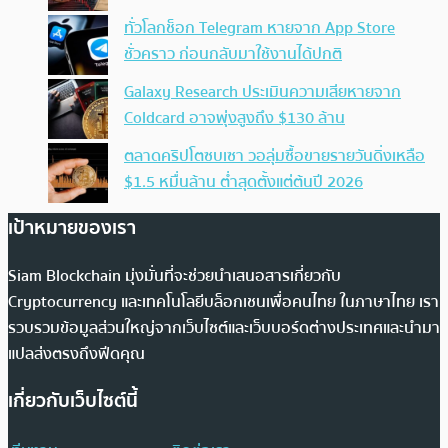
ทั่วโลกช็อก Telegram หายจาก App Store
ชั่วคราว ก่อนกลับมาใช้งานได้ปกติ
Galaxy Research ประเมินความเสียหายจาก
Coldcard อาจพุ่งสูงถึง $130 ล้าน
ตลาดคริปโตซบเซา วอลุ่มซื้อขายรายวันดิ่งเหลือ
$1.5 หมื่นล้าน ต่ำสุดตั้งแต่ต้นปี 2026
เป้าหมายของเรา
Siam Blockchain มุ่งมั่นที่จะช่วยนำเสนอสารเกี่ยวกับ
Cryptocurrency และเทคโนโลยีบล็อกเชนเพื่อคนไทย ในภาษาไทย เรา
รวบรวมข้อมูลส่วนใหญ่จากเว็บไซต์และเว็บบอร์ดต่างประเทศและนำมา
แปลส่งตรงถึงฟีดคุณ
เกี่ยวกับเว็บไซต์นี้