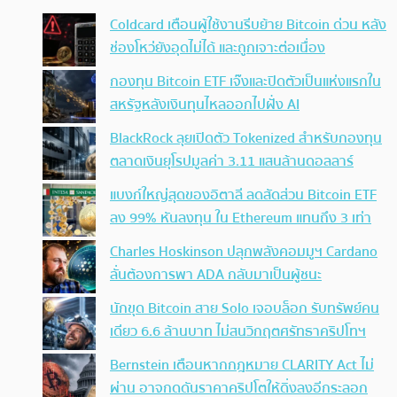
Coldcard เตือนผู้ใช้งานรีบย้าย Bitcoin ด่วน หลัง
ช่องโหว่ยังอุดไม่ได้ และถูกเจาะต่อเนื่อง
กองทุน Bitcoin ETF เจ๊งและปิดตัวเป็นแห่งแรกใน
สหรัฐหลังเงินทุนไหลออกไปฝั่ง AI
BlackRock ลุยเปิดตัว Tokenized สำหรับกองทุน
ตลาดเงินยุโรปมูลค่า 3.11 แสนล้านดอลลาร์
แบงก์ใหญ่สุดของอิตาลี ลดสัดส่วน Bitcoin ETF
ลง 99% หันลงทุน ใน Ethereum แทนถึง 3 เท่า
Charles Hoskinson ปลุกพลังคอมมูฯ Cardano
ลั่นต้องการพา ADA กลับมาเป็นผู้ชนะ
นักขุด Bitcoin สาย Solo เจอบล็อก รับทรัพย์คน
เดียว 6.6 ล้านบาท ไม่สนวิกฤตศรัทธาคริปโทฯ
Bernstein เตือนหากกฎหมาย CLARITY Act ไม่
ผ่าน อาจกดดันราคาคริปโตให้ดิ่งลงอีกระลอก