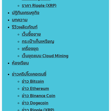
ราคา Ripple (XRP)
ปฏิทินเศรษฐกิจ
บทความ
รีวิวผลิตภัณฑ์
เว็บซื้อขาย
กระเป๋าเก็บเหรียญ
เครื่องขุด
เว็บขุดแบบ Cloud Mining
ห้องเรียน
ข่าวคริปโตเคอเรนซี่
ข่าว Bitcoin
ข่าว Ethereum
ข่าว Binance Coin
ข่าว Dogecoin
ข่าว Ripple (XRP)