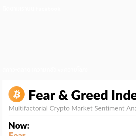
ติดตามเราบน Facebook
สภาวะตลาด (ความกลัว vs ความโลภ)