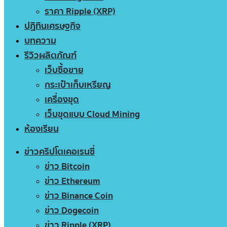
ราคา Ripple (XRP)
ปฏิทินเศรษฐกิจ
บทความ
รีวิวผลิตภัณฑ์
เว็บซื้อขาย
กระเป๋าเก็บเหรียญ
เครื่องขุด
เว็บขุดแบบ Cloud Mining
ห้องเรียน
ข่าวคริปโตเคอเรนซี่
ข่าว Bitcoin
ข่าว Ethereum
ข่าว Binance Coin
ข่าว Dogecoin
ข่าว Ripple (XRP)