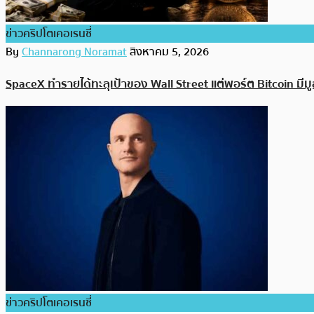
ข่าวคริปโตเคอเรนซี่
By
Channarong Noramat
สิงหาคม 5, 2026
SpaceX ทำรายได้ทะลุเป้าของ Wall Street แต่พอร์ต Bitcoin มี
ข่าวคริปโตเคอเรนซี่