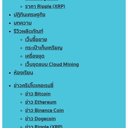
ราคา Ripple (XRP)
ปฏิทินเศรษฐกิจ
บทความ
รีวิวผลิตภัณฑ์
เว็บซื้อขาย
กระเป๋าเก็บเหรียญ
เครื่องขุด
เว็บขุดแบบ Cloud Mining
ห้องเรียน
ข่าวคริปโตเคอเรนซี่
ข่าว Bitcoin
ข่าว Ethereum
ข่าว Binance Coin
ข่าว Dogecoin
ข่าว Ripple (XRP)