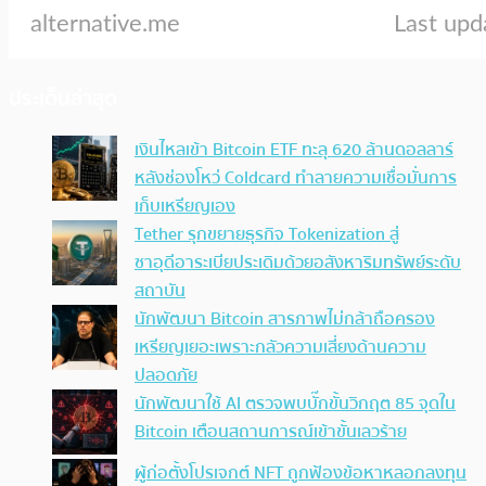
ประเด็นล่าสุด
เงินไหลเข้า Bitcoin ETF ทะลุ 620 ล้านดอลลาร์
หลังช่องโหว่ Coldcard ทำลายความเชื่อมั่นการ
เก็บเหรียญเอง
Tether รุกขยายธุรกิจ Tokenization สู่
ซาอุดีอาระเบียประเดิมด้วยอสังหาริมทรัพย์ระดับ
สถาบัน
นักพัฒนา Bitcoin สารภาพไม่กล้าถือครอง
เหรียญเยอะเพราะกลัวความเสี่ยงด้านความ
ปลอดภัย
นักพัฒนาใช้ AI ตรวจพบบั๊กขั้นวิกฤต 85 จุดใน
Bitcoin เตือนสถานการณ์เข้าขั้นเลวร้าย
ผู้ก่อตั้งโปรเจกต์ NFT ถูกฟ้องข้อหาหลอกลงทุน