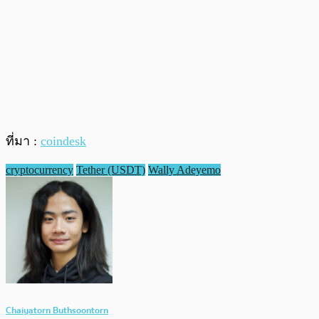
ที่มา :
coindesk
cryptocurrency
Tether (USDT)
Wally Adeyemo
Chaiyatorn Buthsoontorn