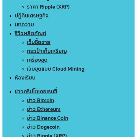
ราคา Ripple (XRP)
ปฏิทินเศรษฐกิจ
บทความ
รีวิวผลิตภัณฑ์
เว็บซื้อขาย
กระเป๋าเก็บเหรียญ
เครื่องขุด
เว็บขุดแบบ Cloud Mining
ห้องเรียน
ข่าวคริปโตเคอเรนซี่
ข่าว Bitcoin
ข่าว Ethereum
ข่าว Binance Coin
ข่าว Dogecoin
ข่าว Ripple (XRP)