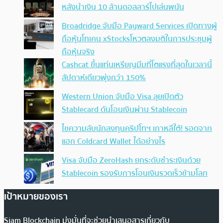
หลังนำเงิน 10 ล้านดอลลาร์ไปเล่นพนัน
Broadridge จับมือ Payward Services เปิดทางผู้
ถือหุ้นโทเคน xStocksโหวตลงมติในการประชุมผู้
ถือหุ้นจริง
Cashcat ขึ้นแท่นเหรียญมีมที่โตแรงที่สุดในเวลานี้
สัปดาห์เดียวพุ่งกว่า 150%
Western Union จับมือ Visa ลุยเปิดตัว
Stablecard ดันโอนเงินผ่าน Stablecoin
ไขความลับนักลงทุนคริปโทฯ เกาหลีใต้! รอดจาก
แฮก Coldcard Wallet ได้อย่างไร
Visa จับมือ ZeroHash ยกระดับชำระเงินด้วย
Stablecoin รองรับการโอนเงินรวดเร็วข้ามโลก
เป้าหมายของเรา
Siam Blockchain มุ่งมั่นที่จะช่วยนำเสนอสารเกี่ยวกับ