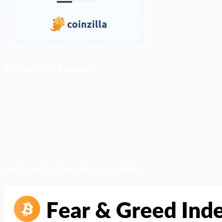
ติดตามเราบน Facebook
สภาวะตลาด (ความกลัว vs ความโลภ)