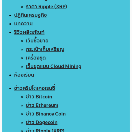
ราคา Ripple (XRP)
ปฏิทินเศรษฐกิจ
บทความ
รีวิวผลิตภัณฑ์
เว็บซื้อขาย
กระเป๋าเก็บเหรียญ
เครื่องขุด
เว็บขุดแบบ Cloud Mining
ห้องเรียน
ข่าวคริปโตเคอเรนซี่
ข่าว Bitcoin
ข่าว Ethereum
ข่าว Binance Coin
ข่าว Dogecoin
ข่าว Ripple (XRP)