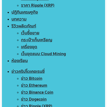
ราคา Ripple (XRP)
ปฏิทินเศรษฐกิจ
บทความ
รีวิวผลิตภัณฑ์
เว็บซื้อขาย
กระเป๋าเก็บเหรียญ
เครื่องขุด
เว็บขุดแบบ Cloud Mining
ห้องเรียน
ข่าวคริปโตเคอเรนซี่
ข่าว Bitcoin
ข่าว Ethereum
ข่าว Binance Coin
ข่าว Dogecoin
ข่าว Ripple (XRP)