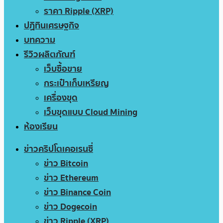
ราคา Ripple (XRP)
ปฏิทินเศรษฐกิจ
บทความ
รีวิวผลิตภัณฑ์
เว็บซื้อขาย
กระเป๋าเก็บเหรียญ
เครื่องขุด
เว็บขุดแบบ Cloud Mining
ห้องเรียน
ข่าวคริปโตเคอเรนซี่
ข่าว Bitcoin
ข่าว Ethereum
ข่าว Binance Coin
ข่าว Dogecoin
ข่าว Ripple (XRP)