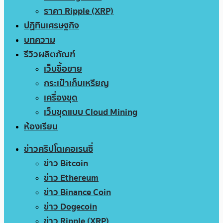
ราคา Ripple (XRP)
ปฏิทินเศรษฐกิจ
บทความ
รีวิวผลิตภัณฑ์
เว็บซื้อขาย
กระเป๋าเก็บเหรียญ
เครื่องขุด
เว็บขุดแบบ Cloud Mining
ห้องเรียน
ข่าวคริปโตเคอเรนซี่
ข่าว Bitcoin
ข่าว Ethereum
ข่าว Binance Coin
ข่าว Dogecoin
ข่าว Ripple (XRP)