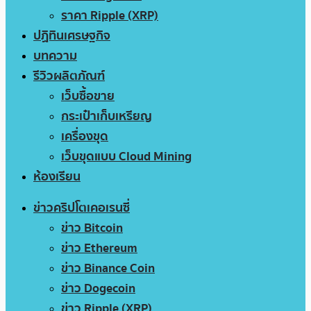
ราคา Ripple (XRP)
ปฏิทินเศรษฐกิจ
บทความ
รีวิวผลิตภัณฑ์
เว็บซื้อขาย
กระเป๋าเก็บเหรียญ
เครื่องขุด
เว็บขุดแบบ Cloud Mining
ห้องเรียน
ข่าวคริปโตเคอเรนซี่
ข่าว Bitcoin
ข่าว Ethereum
ข่าว Binance Coin
ข่าว Dogecoin
ข่าว Ripple (XRP)