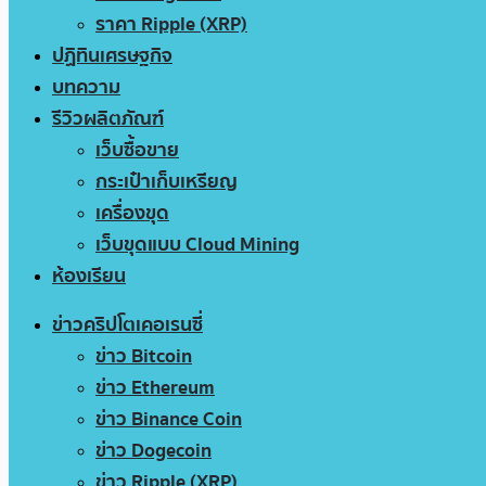
ราคา Ripple (XRP)
ปฏิทินเศรษฐกิจ
บทความ
รีวิวผลิตภัณฑ์
เว็บซื้อขาย
กระเป๋าเก็บเหรียญ
เครื่องขุด
เว็บขุดแบบ Cloud Mining
ห้องเรียน
ข่าวคริปโตเคอเรนซี่
ข่าว Bitcoin
ข่าว Ethereum
ข่าว Binance Coin
ข่าว Dogecoin
ข่าว Ripple (XRP)