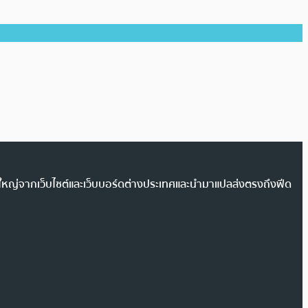
วนใหญ่จากเว็บไซต์และเว็บบอร์ดต่างประเทศและนำมาแปลส่งตรงถึงฟีด