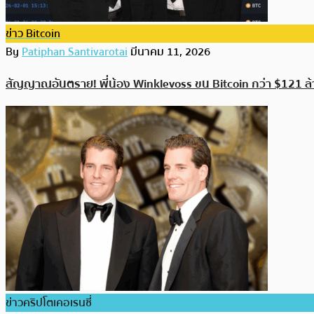
ข่าว Bitcoin
By
Patiphan Santivarotai
มีนาคม 11, 2026
สัญญาณอันตราย! พี่น้อง Winklevoss ขน Bitcoin กว่า $121 ล้
ข่าวคริปโตเคอเรนซี่