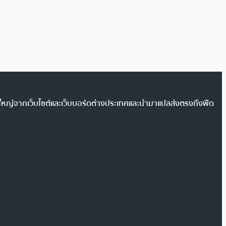
วนใหญ่จากเว็บไซต์และเว็บบอร์ดต่างประเทศและนำมาแปลส่งตรงถึงฟีด