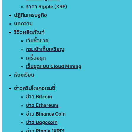
ราคา Ripple (XRP)
ปฏิทินเศรษฐกิจ
บทความ
รีวิวผลิตภัณฑ์
เว็บซื้อขาย
กระเป๋าเก็บเหรียญ
เครื่องขุด
เว็บขุดแบบ Cloud Mining
ห้องเรียน
ข่าวคริปโตเคอเรนซี่
ข่าว Bitcoin
ข่าว Ethereum
ข่าว Binance Coin
ข่าว Dogecoin
ข่าว Ripple (XRP)