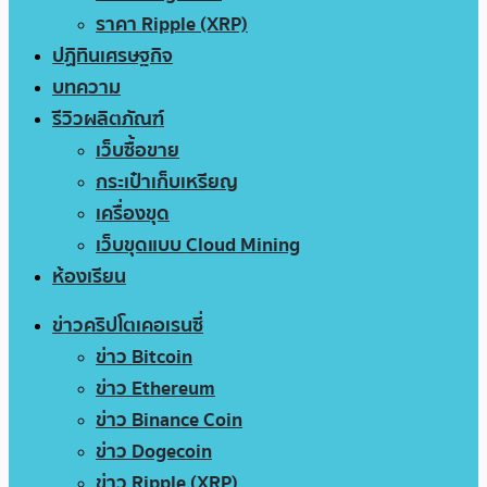
ราคา Ripple (XRP)
ปฏิทินเศรษฐกิจ
บทความ
รีวิวผลิตภัณฑ์
เว็บซื้อขาย
กระเป๋าเก็บเหรียญ
เครื่องขุด
เว็บขุดแบบ Cloud Mining
ห้องเรียน
ข่าวคริปโตเคอเรนซี่
ข่าว Bitcoin
ข่าว Ethereum
ข่าว Binance Coin
ข่าว Dogecoin
ข่าว Ripple (XRP)