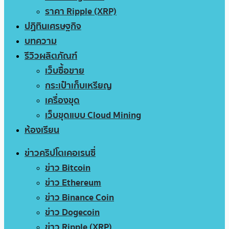
ราคา Ripple (XRP)
ปฏิทินเศรษฐกิจ
บทความ
รีวิวผลิตภัณฑ์
เว็บซื้อขาย
กระเป๋าเก็บเหรียญ
เครื่องขุด
เว็บขุดแบบ Cloud Mining
ห้องเรียน
ข่าวคริปโตเคอเรนซี่
ข่าว Bitcoin
ข่าว Ethereum
ข่าว Binance Coin
ข่าว Dogecoin
ข่าว Ripple (XRP)