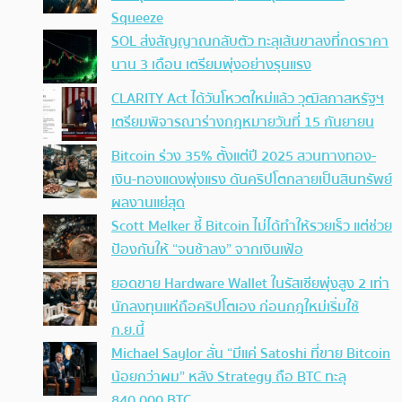
Squeeze
SOL ส่งสัญญาณกลับตัว ทะลุเส้นขาลงที่กดราคา
นาน 3 เดือน เตรียมพุ่งอย่างรุนแรง
CLARITY Act ได้วันโหวตใหม่แล้ว วุฒิสภาสหรัฐฯ
เตรียมพิจารณาร่างกฎหมายวันที่ 15 กันยายน
Bitcoin ร่วง 35% ตั้งแต่ปี 2025 สวนทางทอง-
เงิน-ทองแดงพุ่งแรง ดันคริปโตกลายเป็นสินทรัพย์
ผลงานแย่สุด
Scott Melker ชี้ Bitcoin ไม่ได้ทำให้รวยเร็ว แต่ช่วย
ป้องกันให้ “จนช้าลง” จากเงินเฟ้อ
ยอดขาย Hardware Wallet ในรัสเซียพุ่งสูง 2 เท่า
นักลงทุนแห่ถือคริปโตเอง ก่อนกฎใหม่เริ่มใช้
ก.ย.นี้
Michael Saylor ลั่น “มีแค่ Satoshi ที่ขาย Bitcoin
น้อยกว่าผม” หลัง Strategy ถือ BTC ทะลุ
840,000 BTC