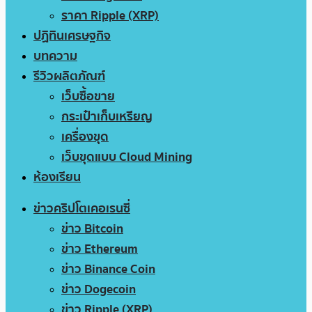
ราคา Ripple (XRP)
ปฏิทินเศรษฐกิจ
บทความ
รีวิวผลิตภัณฑ์
เว็บซื้อขาย
กระเป๋าเก็บเหรียญ
เครื่องขุด
เว็บขุดแบบ Cloud Mining
ห้องเรียน
ข่าวคริปโตเคอเรนซี่
ข่าว Bitcoin
ข่าว Ethereum
ข่าว Binance Coin
ข่าว Dogecoin
ข่าว Ripple (XRP)