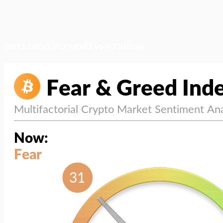
สภาวะตลาด (ความกลัว vs ความโลภ)