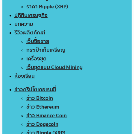
ราคา Ripple (XRP)
ปฏิทินเศรษฐกิจ
บทความ
รีวิวผลิตภัณฑ์
เว็บซื้อขาย
กระเป๋าเก็บเหรียญ
เครื่องขุด
เว็บขุดแบบ Cloud Mining
ห้องเรียน
ข่าวคริปโตเคอเรนซี่
ข่าว Bitcoin
ข่าว Ethereum
ข่าว Binance Coin
ข่าว Dogecoin
ข่าว Ripple (XRP)