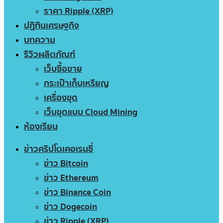
ราคา Ripple (XRP)
ปฏิทินเศรษฐกิจ
บทความ
รีวิวผลิตภัณฑ์
เว็บซื้อขาย
กระเป๋าเก็บเหรียญ
เครื่องขุด
เว็บขุดแบบ Cloud Mining
ห้องเรียน
ข่าวคริปโตเคอเรนซี่
ข่าว Bitcoin
ข่าว Ethereum
ข่าว Binance Coin
ข่าว Dogecoin
ข่าว Ripple (XRP)