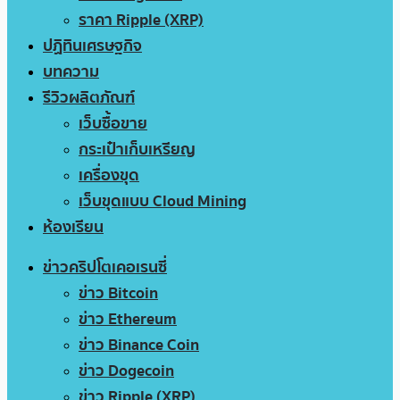
ราคา Ripple (XRP)
ปฏิทินเศรษฐกิจ
บทความ
รีวิวผลิตภัณฑ์
เว็บซื้อขาย
กระเป๋าเก็บเหรียญ
เครื่องขุด
เว็บขุดแบบ Cloud Mining
ห้องเรียน
ข่าวคริปโตเคอเรนซี่
ข่าว Bitcoin
ข่าว Ethereum
ข่าว Binance Coin
ข่าว Dogecoin
ข่าว Ripple (XRP)