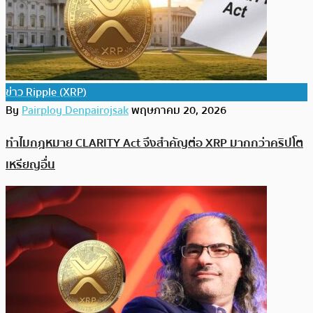
ข่าว Ripple (XRP)
By
Pairploy Denpairojsak
พฤษภาคม 20, 2026
ทำไมกฎหมาย CLARITY Act จึงสำคัญต่อ XRP มากกว่าคริปโต
เหรียญอื่น