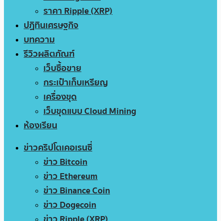
ราคา Ripple (XRP)
ปฏิทินเศรษฐกิจ
บทความ
รีวิวผลิตภัณฑ์
เว็บซื้อขาย
กระเป๋าเก็บเหรียญ
เครื่องขุด
เว็บขุดแบบ Cloud Mining
ห้องเรียน
ข่าวคริปโตเคอเรนซี่
ข่าว Bitcoin
ข่าว Ethereum
ข่าว Binance Coin
ข่าว Dogecoin
ข่าว Ripple (XRP)