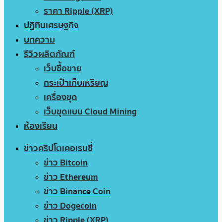
ราคา Ripple (XRP)
ปฏิทินเศรษฐกิจ
บทความ
รีวิวผลิตภัณฑ์
เว็บซื้อขาย
กระเป๋าเก็บเหรียญ
เครื่องขุด
เว็บขุดแบบ Cloud Mining
ห้องเรียน
ข่าวคริปโตเคอเรนซี่
ข่าว Bitcoin
ข่าว Ethereum
ข่าว Binance Coin
ข่าว Dogecoin
ข่าว Ripple (XRP)