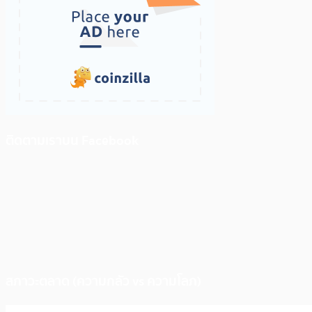
ติดตามเราบน Facebook
สภาวะตลาด (ความกลัว vs ความโลภ)