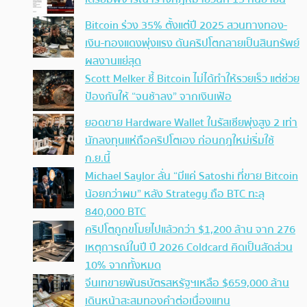
Bitcoin ร่วง 35% ตั้งแต่ปี 2025 สวนทางทอง-
เงิน-ทองแดงพุ่งแรง ดันคริปโตกลายเป็นสินทรัพย์
ผลงานแย่สุด
Scott Melker ชี้ Bitcoin ไม่ได้ทำให้รวยเร็ว แต่ช่วย
ป้องกันให้ “จนช้าลง” จากเงินเฟ้อ
ยอดขาย Hardware Wallet ในรัสเซียพุ่งสูง 2 เท่า
นักลงทุนแห่ถือคริปโตเอง ก่อนกฎใหม่เริ่มใช้
ก.ย.นี้
Michael Saylor ลั่น “มีแค่ Satoshi ที่ขาย Bitcoin
น้อยกว่าผม” หลัง Strategy ถือ BTC ทะลุ
840,000 BTC
คริปโตถูกขโมยไปแล้วกว่า $1,200 ล้าน จาก 276
เหตุการณ์ในปี ปี 2026 Coldcard คิดเป็นสัดส่วน
10% จากทั้งหมด
จีนเทขายพันธบัตรสหรัฐฯเหลือ $659,000 ล้าน
เดินหน้าสะสมทองคำต่อเนื่องแทน