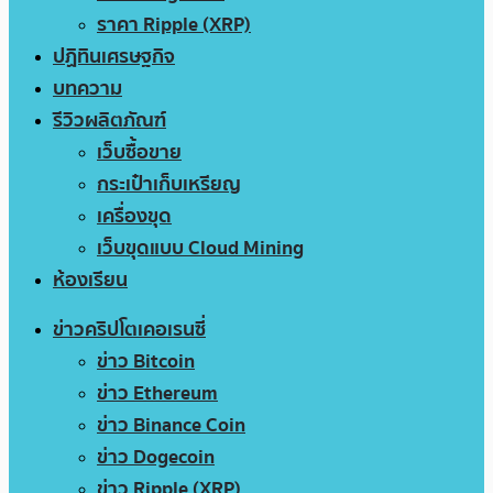
ราคา Ripple (XRP)
ปฏิทินเศรษฐกิจ
บทความ
รีวิวผลิตภัณฑ์
เว็บซื้อขาย
กระเป๋าเก็บเหรียญ
เครื่องขุด
เว็บขุดแบบ Cloud Mining
ห้องเรียน
ข่าวคริปโตเคอเรนซี่
ข่าว Bitcoin
ข่าว Ethereum
ข่าว Binance Coin
ข่าว Dogecoin
ข่าว Ripple (XRP)