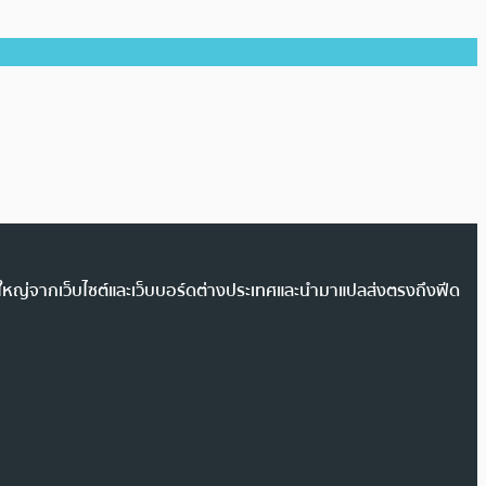
วนใหญ่จากเว็บไซต์และเว็บบอร์ดต่างประเทศและนำมาแปลส่งตรงถึงฟีด