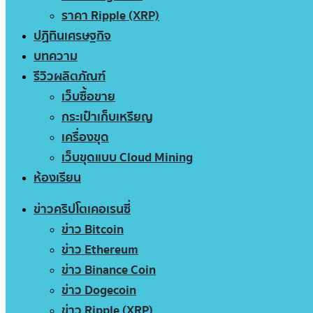
ราคา Ripple (XRP)
ปฏิทินเศรษฐกิจ
บทความ
รีวิวผลิตภัณฑ์
เว็บซื้อขาย
กระเป๋าเก็บเหรียญ
เครื่องขุด
เว็บขุดแบบ Cloud Mining
ห้องเรียน
ข่าวคริปโตเคอเรนซี่
ข่าว Bitcoin
ข่าว Ethereum
ข่าว Binance Coin
ข่าว Dogecoin
ข่าว Ripple (XRP)