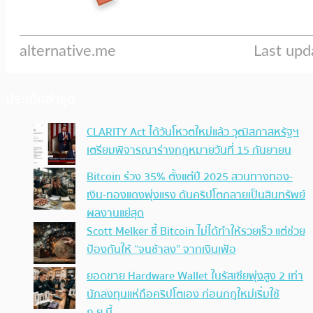
ประเด็นล่าสุด
CLARITY Act ได้วันโหวตใหม่แล้ว วุฒิสภาสหรัฐฯ
เตรียมพิจารณาร่างกฎหมายวันที่ 15 กันยายน
Bitcoin ร่วง 35% ตั้งแต่ปี 2025 สวนทางทอง-
เงิน-ทองแดงพุ่งแรง ดันคริปโตกลายเป็นสินทรัพย์
ผลงานแย่สุด
Scott Melker ชี้ Bitcoin ไม่ได้ทำให้รวยเร็ว แต่ช่วย
ป้องกันให้ “จนช้าลง” จากเงินเฟ้อ
ยอดขาย Hardware Wallet ในรัสเซียพุ่งสูง 2 เท่า
นักลงทุนแห่ถือคริปโตเอง ก่อนกฎใหม่เริ่มใช้
ก.ย.นี้