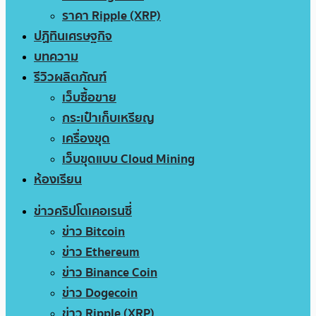
ราคา Ripple (XRP)
ปฏิทินเศรษฐกิจ
บทความ
รีวิวผลิตภัณฑ์
เว็บซื้อขาย
กระเป๋าเก็บเหรียญ
เครื่องขุด
เว็บขุดแบบ Cloud Mining
ห้องเรียน
ข่าวคริปโตเคอเรนซี่
ข่าว Bitcoin
ข่าว Ethereum
ข่าว Binance Coin
ข่าว Dogecoin
ข่าว Ripple (XRP)