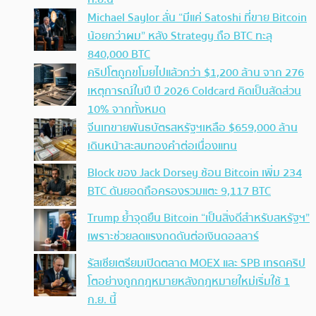
Michael Saylor ลั่น “มีแค่ Satoshi ที่ขาย Bitcoin
น้อยกว่าผม” หลัง Strategy ถือ BTC ทะลุ
840,000 BTC
คริปโตถูกขโมยไปแล้วกว่า $1,200 ล้าน จาก 276
เหตุการณ์ในปี ปี 2026 Coldcard คิดเป็นสัดส่วน
10% จากทั้งหมด
จีนเทขายพันธบัตรสหรัฐฯเหลือ $659,000 ล้าน
เดินหน้าสะสมทองคำต่อเนื่องแทน
Block ของ Jack Dorsey ช้อน Bitcoin เพิ่ม 234
BTC ดันยอดถือครองรวมแตะ 9,117 BTC
Trump ย้ำจุดยืน Bitcoin “เป็นสิ่งดีสำหรับสหรัฐฯ”
เพราะช่วยลดแรงกดดันต่อเงินดอลลาร์
รัสเซียเตรียมเปิดตลาด MOEX และ SPB เทรดคริป
โตอย่างถูกกฎหมายหลังกฎหมายใหม่เริ่มใช้ 1
ก.ย. นี้