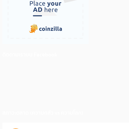
ติดตามเราบน Facebook
สภาวะตลาด (ความกลัว vs ความโลภ)