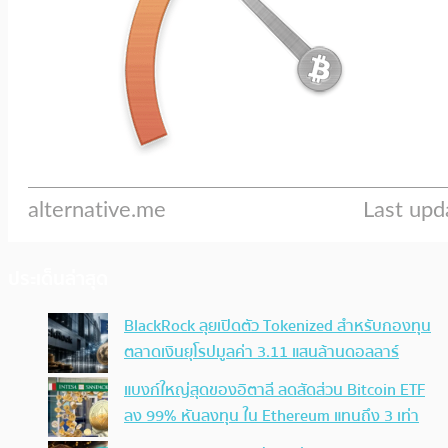
ประเด็นล่าสุด
BlackRock ลุยเปิดตัว Tokenized สำหรับกองทุน
ตลาดเงินยุโรปมูลค่า 3.11 แสนล้านดอลลาร์
แบงก์ใหญ่สุดของอิตาลี ลดสัดส่วน Bitcoin ETF
ลง 99% หันลงทุน ใน Ethereum แทนถึง 3 เท่า