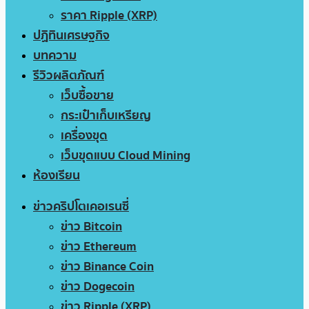
ราคา Ripple (XRP)
ปฏิทินเศรษฐกิจ
บทความ
รีวิวผลิตภัณฑ์
เว็บซื้อขาย
กระเป๋าเก็บเหรียญ
เครื่องขุด
เว็บขุดแบบ Cloud Mining
ห้องเรียน
ข่าวคริปโตเคอเรนซี่
ข่าว Bitcoin
ข่าว Ethereum
ข่าว Binance Coin
ข่าว Dogecoin
ข่าว Ripple (XRP)