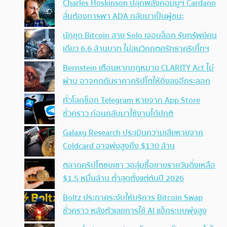
Charles Hoskinson ปลุกพลังคอมมูฯ Cardano
ลั่นต้องการพา ADA กลับมาเป็นผู้ชนะ
นักขุด Bitcoin สาย Solo เจอบล็อก รับทรัพย์คน
เดียว 6.6 ล้านบาท ไม่สนวิกฤตศรัทธาคริปโทฯ
Bernstein เตือนหากกฎหมาย CLARITY Act ไม่
ผ่าน อาจกดดันราคาคริปโตให้ดิ่งลงอีกระลอก
ทั่วโลกช็อก Telegram หายจาก App Store
ชั่วคราว ก่อนกลับมาใช้งานได้ปกติ
Galaxy Research ประเมินความเสียหายจาก
Coldcard อาจพุ่งสูงถึง $130 ล้าน
ตลาดคริปโตซบเซา วอลุ่มซื้อขายรายวันดิ่งเหลือ
$1.5 หมื่นล้าน ต่ำสุดตั้งแต่ต้นปี 2026
Boltz ประกาศระงับให้บริการ Bitcoin Swap
ชั่วคราว หลังตัวเลขการใช้ AI แฮ็กระบบพุ่งสูง