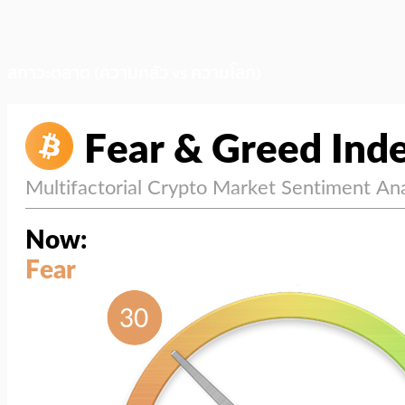
สภาวะตลาด (ความกลัว vs ความโลภ)