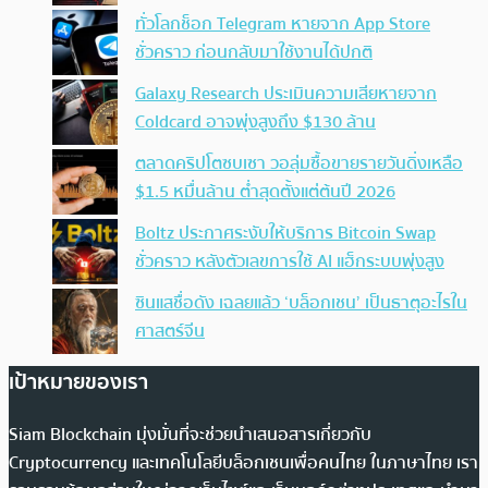
ทั่วโลกช็อก Telegram หายจาก App Store
ชั่วคราว ก่อนกลับมาใช้งานได้ปกติ
Galaxy Research ประเมินความเสียหายจาก
Coldcard อาจพุ่งสูงถึง $130 ล้าน
ตลาดคริปโตซบเซา วอลุ่มซื้อขายรายวันดิ่งเหลือ
$1.5 หมื่นล้าน ต่ำสุดตั้งแต่ต้นปี 2026
Boltz ประกาศระงับให้บริการ Bitcoin Swap
ชั่วคราว หลังตัวเลขการใช้ AI แฮ็กระบบพุ่งสูง
ซินแสชื่อดัง เฉลยแล้ว ‘บล็อกเชน’ เป็นธาตุอะไรใน
ศาสตร์จีน
เป้าหมายของเรา
Siam Blockchain มุ่งมั่นที่จะช่วยนำเสนอสารเกี่ยวกับ
Cryptocurrency และเทคโนโลยีบล็อกเชนเพื่อคนไทย ในภาษาไทย เรา