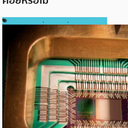
คอยหรือไม่
กฎหมายและรัฐบาล
,
ข่าว Bitcoin
,
ข่าวคริปโตเคอเรนซี่