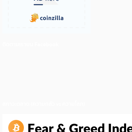
ติดตามเราบน Facebook
สภาวะตลาด (ความกลัว vs ความโลภ)