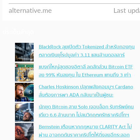
ประเด็นล่าสุด
BlackRock ลุยเปิดตัว Tokenized สำหรับกองทุน
ตลาดเงินยุโรปมูลค่า 3.11 แสนล้านดอลลาร์
แบงก์ใหญ่สุดของอิตาลี ลดสัดส่วน Bitcoin ETF
ลง 99% หันลงทุน ใน Ethereum แทนถึง 3 เท่า
Charles Hoskinson ปลุกพลังคอมมูฯ Cardano
ลั่นต้องการพา ADA กลับมาเป็นผู้ชนะ
นักขุด Bitcoin สาย Solo เจอบล็อก รับทรัพย์คน
เดียว 6.6 ล้านบาท ไม่สนวิกฤตศรัทธาคริปโทฯ
Bernstein เตือนหากกฎหมาย CLARITY Act ไม่
ผ่าน อาจกดดันราคาคริปโตให้ดิ่งลงอีกระลอก