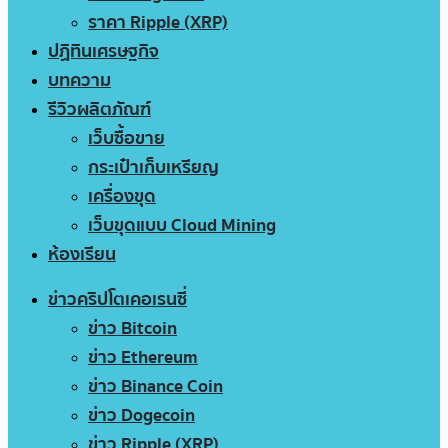
ราคา Ripple (XRP)
ปฏิทินเศรษฐกิจ
บทความ
รีวิวผลิตภัณฑ์
เว็บซื้อขาย
กระเป๋าเก็บเหรียญ
เครื่องขุด
เว็บขุดแบบ Cloud Mining
ห้องเรียน
ข่าวคริปโตเคอเรนซี่
ข่าว Bitcoin
ข่าว Ethereum
ข่าว Binance Coin
ข่าว Dogecoin
ข่าว Ripple (XRP)