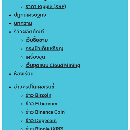
ราคา Ripple (XRP)
ปฏิทินเศรษฐกิจ
บทความ
รีวิวผลิตภัณฑ์
เว็บซื้อขาย
กระเป๋าเก็บเหรียญ
เครื่องขุด
เว็บขุดแบบ Cloud Mining
ห้องเรียน
ข่าวคริปโตเคอเรนซี่
ข่าว Bitcoin
ข่าว Ethereum
ข่าว Binance Coin
ข่าว Dogecoin
ข่าว Ripple (XRP)