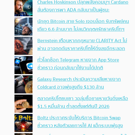
Charles Hoskinson ปลุกพลังคอมมูฯ Cardano
ลั่นต้องการพา ADA กลับมาเป็นผู้ชนะ
นักขุด Bitcoin สาย Solo เจอบล็อก รับทรัพย์คน
เดียว 6.6 ล้านบาท ไม่สนวิกฤตศรัทธาคริปโทฯ
Bernstein เตือนหากกฎหมาย CLARITY Act ไม่
ผ่าน อาจกดดันราคาคริปโตให้ดิ่งลงอีกระลอก
ทั่วโลกช็อก Telegram หายจาก App Store
ชั่วคราว ก่อนกลับมาใช้งานได้ปกติ
Galaxy Research ประเมินความเสียหายจาก
Coldcard อาจพุ่งสูงถึง $130 ล้าน
ตลาดคริปโตซบเซา วอลุ่มซื้อขายรายวันดิ่งเหลือ
$1.5 หมื่นล้าน ต่ำสุดตั้งแต่ต้นปี 2026
Boltz ประกาศระงับให้บริการ Bitcoin Swap
ชั่วคราว หลังตัวเลขการใช้ AI แฮ็กระบบพุ่งสูง