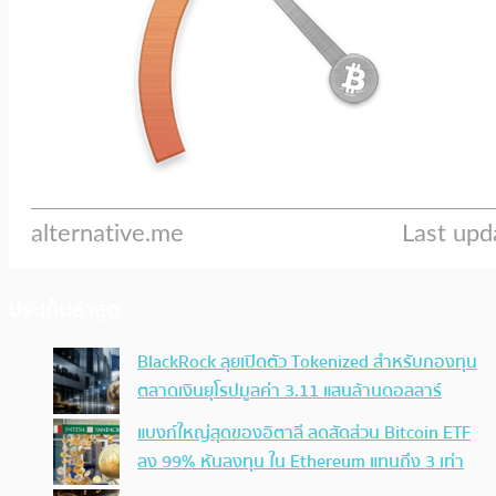
ประเด็นล่าสุด
BlackRock ลุยเปิดตัว Tokenized สำหรับกองทุน
ตลาดเงินยุโรปมูลค่า 3.11 แสนล้านดอลลาร์
แบงก์ใหญ่สุดของอิตาลี ลดสัดส่วน Bitcoin ETF
ลง 99% หันลงทุน ใน Ethereum แทนถึง 3 เท่า