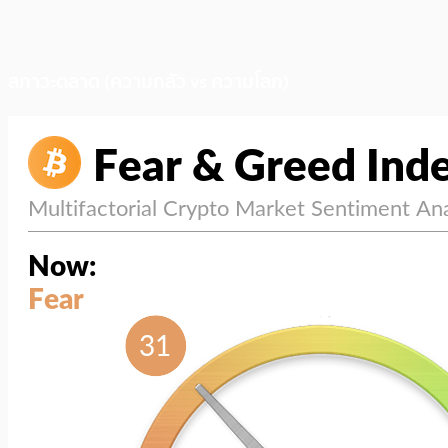
สภาวะตลาด (ความกลัว vs ความโลภ)