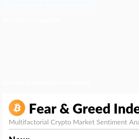
ติดตามเราบน Facebook
สภาวะตลาด (ความกลัว vs ความโลภ)