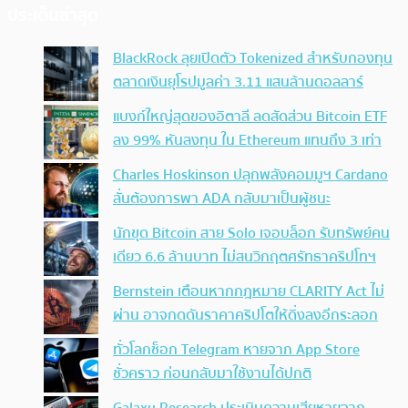
ประเด็นล่าสุด
BlackRock ลุยเปิดตัว Tokenized สำหรับกองทุน
ตลาดเงินยุโรปมูลค่า 3.11 แสนล้านดอลลาร์
แบงก์ใหญ่สุดของอิตาลี ลดสัดส่วน Bitcoin ETF
ลง 99% หันลงทุน ใน Ethereum แทนถึง 3 เท่า
Charles Hoskinson ปลุกพลังคอมมูฯ Cardano
ลั่นต้องการพา ADA กลับมาเป็นผู้ชนะ
นักขุด Bitcoin สาย Solo เจอบล็อก รับทรัพย์คน
เดียว 6.6 ล้านบาท ไม่สนวิกฤตศรัทธาคริปโทฯ
Bernstein เตือนหากกฎหมาย CLARITY Act ไม่
ผ่าน อาจกดดันราคาคริปโตให้ดิ่งลงอีกระลอก
ทั่วโลกช็อก Telegram หายจาก App Store
ชั่วคราว ก่อนกลับมาใช้งานได้ปกติ