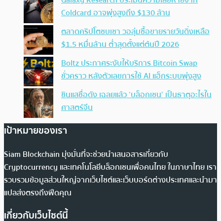
Galaxy Research ประเมินความเสียหายจาก
Coldcard อาจพุ่งสูงถึง $130 ล้าน
ตลาดคริปโตซบเซา วอลุ่มซื้อขายรายวันดิ่งเหลือ
$1.5 หมื่นล้าน ต่ำสุดตั้งแต่ต้นปี 2026
Boltz ประกาศระงับให้บริการ Bitcoin Swap
ชั่วคราว หลังตัวเลขการใช้ AI แฮ็กระบบพุ่งสูง
ซินแสชื่อดัง เฉลยแล้ว ‘บล็อกเชน’ เป็นธาตุอะไรใน
ศาสตร์จีน
เป้าหมายของเรา
Siam Blockchain มุ่งมั่นที่จะช่วยนำเสนอสารเกี่ยวกับ
Cryptocurrency และเทคโนโลยีบล็อกเชนเพื่อคนไทย ในภาษาไทย เรา
รวบรวมข้อมูลส่วนใหญ่จากเว็บไซต์และเว็บบอร์ดต่างประเทศและนำมา
แปลส่งตรงถึงฟีดคุณ
เกี่ยวกับเว็บไซต์นี้