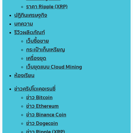
ราคา Ripple (XRP)
ปฏิทินเศรษฐกิจ
บทความ
รีวิวผลิตภัณฑ์
เว็บซื้อขาย
กระเป๋าเก็บเหรียญ
เครื่องขุด
เว็บขุดแบบ Cloud Mining
ห้องเรียน
ข่าวคริปโตเคอเรนซี่
ข่าว Bitcoin
ข่าว Ethereum
ข่าว Binance Coin
ข่าว Dogecoin
ข่าว Ripple (XRP)