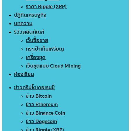
ราคา Ripple (XRP)
ปฏิทินเศรษฐกิจ
บทความ
รีวิวผลิตภัณฑ์
เว็บซื้อขาย
กระเป๋าเก็บเหรียญ
เครื่องขุด
เว็บขุดแบบ Cloud Mining
ห้องเรียน
ข่าวคริปโตเคอเรนซี่
ข่าว Bitcoin
ข่าว Ethereum
ข่าว Binance Coin
ข่าว Dogecoin
ข่าว Ripple (XRP)