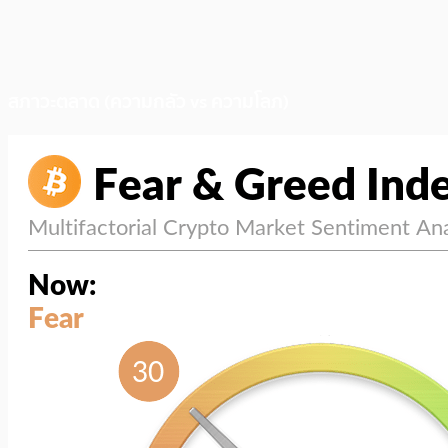
สภาวะตลาด (ความกลัว vs ความโลภ)