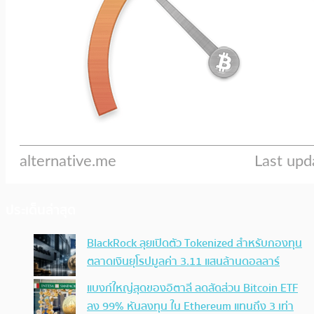
ประเด็นล่าสุด
BlackRock ลุยเปิดตัว Tokenized สำหรับกองทุน
ตลาดเงินยุโรปมูลค่า 3.11 แสนล้านดอลลาร์
แบงก์ใหญ่สุดของอิตาลี ลดสัดส่วน Bitcoin ETF
ลง 99% หันลงทุน ใน Ethereum แทนถึง 3 เท่า