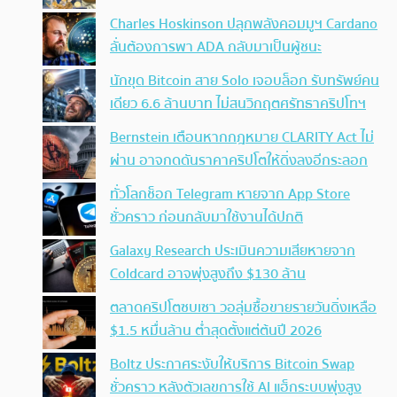
Charles Hoskinson ปลุกพลังคอมมูฯ Cardano
ลั่นต้องการพา ADA กลับมาเป็นผู้ชนะ
นักขุด Bitcoin สาย Solo เจอบล็อก รับทรัพย์คน
เดียว 6.6 ล้านบาท ไม่สนวิกฤตศรัทธาคริปโทฯ
Bernstein เตือนหากกฎหมาย CLARITY Act ไม่
ผ่าน อาจกดดันราคาคริปโตให้ดิ่งลงอีกระลอก
ทั่วโลกช็อก Telegram หายจาก App Store
ชั่วคราว ก่อนกลับมาใช้งานได้ปกติ
Galaxy Research ประเมินความเสียหายจาก
Coldcard อาจพุ่งสูงถึง $130 ล้าน
ตลาดคริปโตซบเซา วอลุ่มซื้อขายรายวันดิ่งเหลือ
$1.5 หมื่นล้าน ต่ำสุดตั้งแต่ต้นปี 2026
Boltz ประกาศระงับให้บริการ Bitcoin Swap
ชั่วคราว หลังตัวเลขการใช้ AI แฮ็กระบบพุ่งสูง