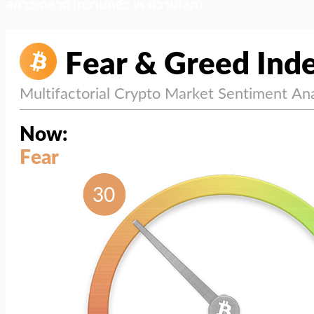
สภาวะตลาด (ความกลัว vs ความโลภ)