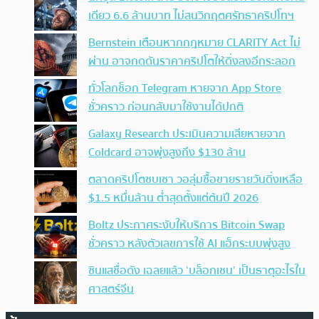
เดียว 6.6 ล้านบาท ไม่สนวิกฤตศรัทธาคริปโทฯ
Bernstein เตือนหากกฎหมาย CLARITY Act ไม่
ผ่าน อาจกดดันราคาคริปโตให้ดิ่งลงอีกระลอก
ทั่วโลกช็อก Telegram หายจาก App Store
ชั่วคราว ก่อนกลับมาใช้งานได้ปกติ
Galaxy Research ประเมินความเสียหายจาก
Coldcard อาจพุ่งสูงถึง $130 ล้าน
ตลาดคริปโตซบเซา วอลุ่มซื้อขายรายวันดิ่งเหลือ
$1.5 หมื่นล้าน ต่ำสุดตั้งแต่ต้นปี 2026
Boltz ประกาศระงับให้บริการ Bitcoin Swap
ชั่วคราว หลังตัวเลขการใช้ AI แฮ็กระบบพุ่งสูง
ซินแสชื่อดัง เฉลยแล้ว ‘บล็อกเชน’ เป็นธาตุอะไรใน
ศาสตร์จีน