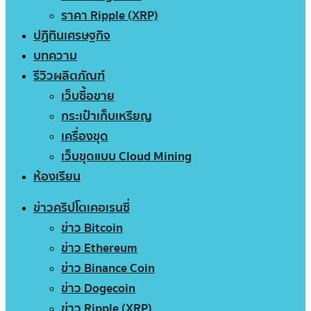
ราคา Ripple (XRP)
ปฏิทินเศรษฐกิจ
บทความ
รีวิวผลิตภัณฑ์
เว็บซื้อขาย
กระเป๋าเก็บเหรียญ
เครื่องขุด
เว็บขุดแบบ Cloud Mining
ห้องเรียน
ข่าวคริปโตเคอเรนซี่
ข่าว Bitcoin
ข่าว Ethereum
ข่าว Binance Coin
ข่าว Dogecoin
ข่าว Ripple (XRP)