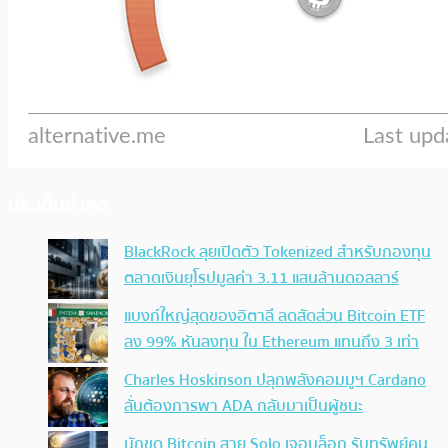
ประเด็นล่าสุด
BlackRock ลุยเปิดตัว Tokenized สำหรับกองทุน
ตลาดเงินยุโรปมูลค่า 3.11 แสนล้านดอลลาร์
แบงก์ใหญ่สุดของอิตาลี ลดสัดส่วน Bitcoin ETF
ลง 99% หันลงทุน ใน Ethereum แทนถึง 3 เท่า
Charles Hoskinson ปลุกพลังคอมมูฯ Cardano
ลั่นต้องการพา ADA กลับมาเป็นผู้ชนะ
นักขุด Bitcoin สาย Solo เจอบล็อก รับทรัพย์คน