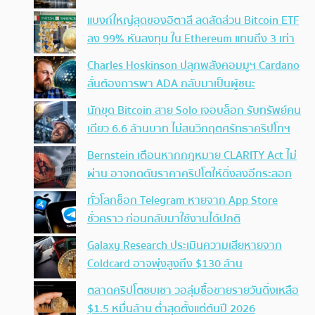
แบงก์ใหญ่สุดของอิตาลี ลดสัดส่วน Bitcoin ETF
ลง 99% หันลงทุน ใน Ethereum แทนถึง 3 เท่า
Charles Hoskinson ปลุกพลังคอมมูฯ Cardano
ลั่นต้องการพา ADA กลับมาเป็นผู้ชนะ
นักขุด Bitcoin สาย Solo เจอบล็อก รับทรัพย์คน
เดียว 6.6 ล้านบาท ไม่สนวิกฤตศรัทธาคริปโทฯ
Bernstein เตือนหากกฎหมาย CLARITY Act ไม่
ผ่าน อาจกดดันราคาคริปโตให้ดิ่งลงอีกระลอก
ทั่วโลกช็อก Telegram หายจาก App Store
ชั่วคราว ก่อนกลับมาใช้งานได้ปกติ
Galaxy Research ประเมินความเสียหายจาก
Coldcard อาจพุ่งสูงถึง $130 ล้าน
ตลาดคริปโตซบเซา วอลุ่มซื้อขายรายวันดิ่งเหลือ
$1.5 หมื่นล้าน ต่ำสุดตั้งแต่ต้นปี 2026