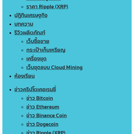
ราคา Ripple (XRP)
ปฏิทินเศรษฐกิจ
บทความ
รีวิวผลิตภัณฑ์
เว็บซื้อขาย
กระเป๋าเก็บเหรียญ
เครื่องขุด
เว็บขุดแบบ Cloud Mining
ห้องเรียน
ข่าวคริปโตเคอเรนซี่
ข่าว Bitcoin
ข่าว Ethereum
ข่าว Binance Coin
ข่าว Dogecoin
ข่าว Ripple (XRP)