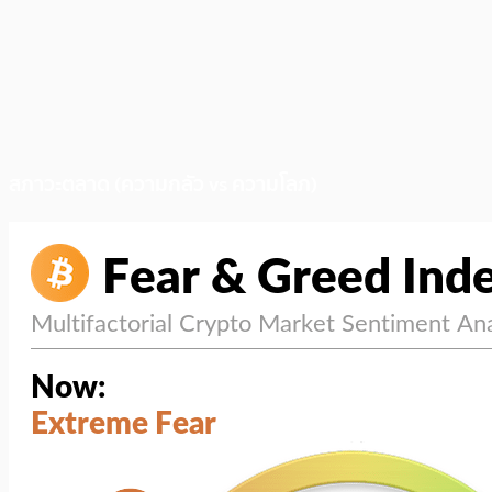
สภาวะตลาด (ความกลัว vs ความโลภ)