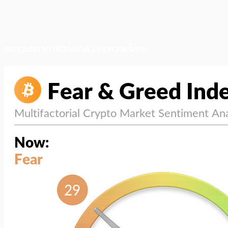
สภาวะตลาด (ความกลัว vs ความโลภ)