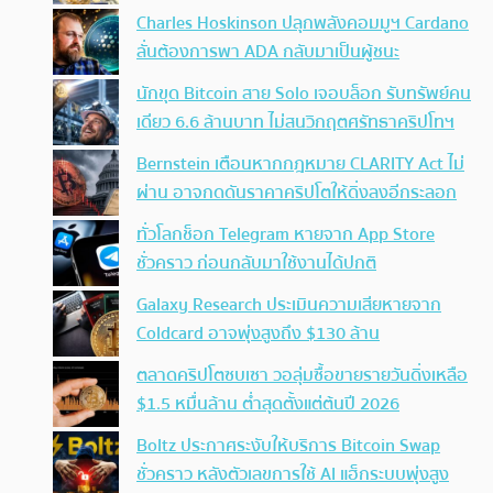
Charles Hoskinson ปลุกพลังคอมมูฯ Cardano
ลั่นต้องการพา ADA กลับมาเป็นผู้ชนะ
นักขุด Bitcoin สาย Solo เจอบล็อก รับทรัพย์คน
เดียว 6.6 ล้านบาท ไม่สนวิกฤตศรัทธาคริปโทฯ
Bernstein เตือนหากกฎหมาย CLARITY Act ไม่
ผ่าน อาจกดดันราคาคริปโตให้ดิ่งลงอีกระลอก
ทั่วโลกช็อก Telegram หายจาก App Store
ชั่วคราว ก่อนกลับมาใช้งานได้ปกติ
Galaxy Research ประเมินความเสียหายจาก
Coldcard อาจพุ่งสูงถึง $130 ล้าน
ตลาดคริปโตซบเซา วอลุ่มซื้อขายรายวันดิ่งเหลือ
$1.5 หมื่นล้าน ต่ำสุดตั้งแต่ต้นปี 2026
Boltz ประกาศระงับให้บริการ Bitcoin Swap
ชั่วคราว หลังตัวเลขการใช้ AI แฮ็กระบบพุ่งสูง