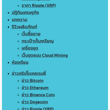
ราคา Ripple (XRP)
ปฏิทินเศรษฐกิจ
บทความ
รีวิวผลิตภัณฑ์
เว็บซื้อขาย
กระเป๋าเก็บเหรียญ
เครื่องขุด
เว็บขุดแบบ Cloud Mining
ห้องเรียน
ข่าวคริปโตเคอเรนซี่
ข่าว Bitcoin
ข่าว Ethereum
ข่าว Binance Coin
ข่าว Dogecoin
ข่าว Ripple (XRP)