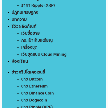
ราคา Ripple (XRP)
ปฏิทินเศรษฐกิจ
บทความ
รีวิวผลิตภัณฑ์
เว็บซื้อขาย
กระเป๋าเก็บเหรียญ
เครื่องขุด
เว็บขุดแบบ Cloud Mining
ห้องเรียน
ข่าวคริปโตเคอเรนซี่
ข่าว Bitcoin
ข่าว Ethereum
ข่าว Binance Coin
ข่าว Dogecoin
ข่าว Ripple (XRP)