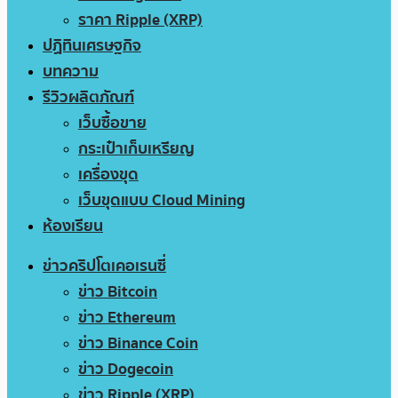
ราคา Ripple (XRP)
ปฏิทินเศรษฐกิจ
บทความ
รีวิวผลิตภัณฑ์
เว็บซื้อขาย
กระเป๋าเก็บเหรียญ
เครื่องขุด
เว็บขุดแบบ Cloud Mining
ห้องเรียน
ข่าวคริปโตเคอเรนซี่
ข่าว Bitcoin
ข่าว Ethereum
ข่าว Binance Coin
ข่าว Dogecoin
ข่าว Ripple (XRP)