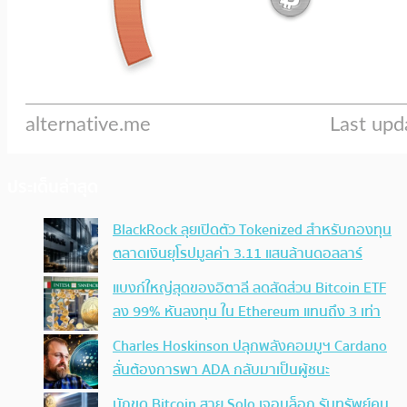
ประเด็นล่าสุด
BlackRock ลุยเปิดตัว Tokenized สำหรับกองทุน
ตลาดเงินยุโรปมูลค่า 3.11 แสนล้านดอลลาร์
แบงก์ใหญ่สุดของอิตาลี ลดสัดส่วน Bitcoin ETF
ลง 99% หันลงทุน ใน Ethereum แทนถึง 3 เท่า
Charles Hoskinson ปลุกพลังคอมมูฯ Cardano
ลั่นต้องการพา ADA กลับมาเป็นผู้ชนะ
นักขุด Bitcoin สาย Solo เจอบล็อก รับทรัพย์คน