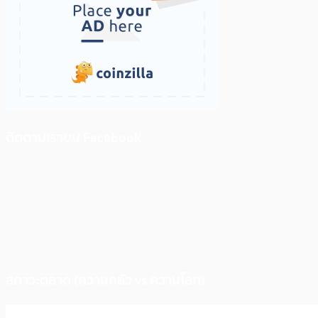
ติดตามเราบน Facebook
สภาวะตลาด (ความกลัว vs ความโลภ)