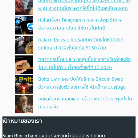
Bernstein เตือนหากกฎหมาย CLARITY Act ไม่
ผ่าน อาจกดดันราคาคริปโตให้ดิ่งลงอีกระลอก
ทั่วโลกช็อก Telegram หายจาก App Store
ชั่วคราว ก่อนกลับมาใช้งานได้ปกติ
Galaxy Research ประเมินความเสียหายจาก
Coldcard อาจพุ่งสูงถึง $130 ล้าน
ตลาดคริปโตซบเซา วอลุ่มซื้อขายรายวันดิ่งเหลือ
$1.5 หมื่นล้าน ต่ำสุดตั้งแต่ต้นปี 2026
Boltz ประกาศระงับให้บริการ Bitcoin Swap
ชั่วคราว หลังตัวเลขการใช้ AI แฮ็กระบบพุ่งสูง
ซินแสชื่อดัง เฉลยแล้ว ‘บล็อกเชน’ เป็นธาตุอะไรใน
ศาสตร์จีน
เป้าหมายของเรา
Siam Blockchain มุ่งมั่นที่จะช่วยนำเสนอสารเกี่ยวกับ