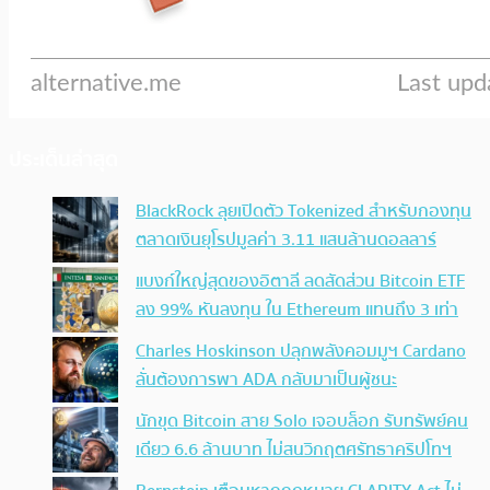
ประเด็นล่าสุด
BlackRock ลุยเปิดตัว Tokenized สำหรับกองทุน
ตลาดเงินยุโรปมูลค่า 3.11 แสนล้านดอลลาร์
แบงก์ใหญ่สุดของอิตาลี ลดสัดส่วน Bitcoin ETF
ลง 99% หันลงทุน ใน Ethereum แทนถึง 3 เท่า
Charles Hoskinson ปลุกพลังคอมมูฯ Cardano
ลั่นต้องการพา ADA กลับมาเป็นผู้ชนะ
นักขุด Bitcoin สาย Solo เจอบล็อก รับทรัพย์คน
เดียว 6.6 ล้านบาท ไม่สนวิกฤตศรัทธาคริปโทฯ