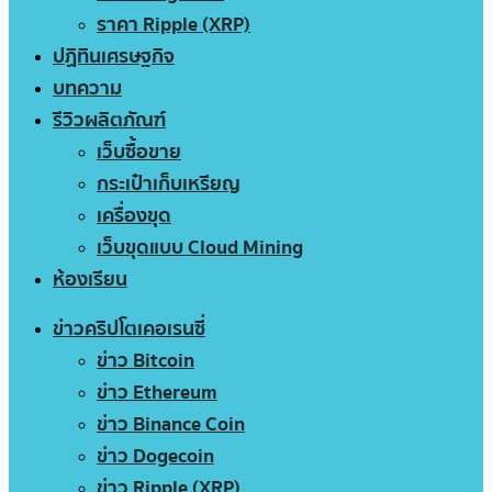
ราคา Ripple (XRP)
ปฏิทินเศรษฐกิจ
บทความ
รีวิวผลิตภัณฑ์
เว็บซื้อขาย
กระเป๋าเก็บเหรียญ
เครื่องขุด
เว็บขุดแบบ Cloud Mining
ห้องเรียน
ข่าวคริปโตเคอเรนซี่
ข่าว Bitcoin
ข่าว Ethereum
ข่าว Binance Coin
ข่าว Dogecoin
ข่าว Ripple (XRP)