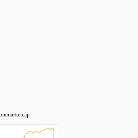
0:00
/
0:00
oinmarketcap