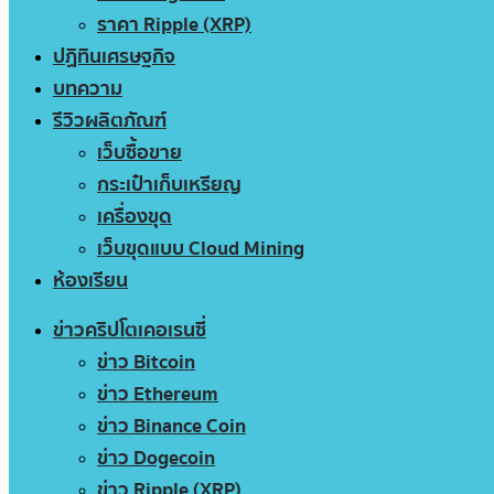
ราคา Ripple (XRP)
ปฏิทินเศรษฐกิจ
บทความ
รีวิวผลิตภัณฑ์
เว็บซื้อขาย
กระเป๋าเก็บเหรียญ
เครื่องขุด
เว็บขุดแบบ Cloud Mining
ห้องเรียน
ข่าวคริปโตเคอเรนซี่
ข่าว Bitcoin
ข่าว Ethereum
ข่าว Binance Coin
ข่าว Dogecoin
ข่าว Ripple (XRP)