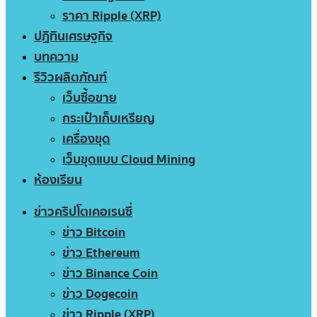
ราคา Ripple (XRP)
ปฏิทินเศรษฐกิจ
บทความ
รีวิวผลิตภัณฑ์
เว็บซื้อขาย
กระเป๋าเก็บเหรียญ
เครื่องขุด
เว็บขุดแบบ Cloud Mining
ห้องเรียน
ข่าวคริปโตเคอเรนซี่
ข่าว Bitcoin
ข่าว Ethereum
ข่าว Binance Coin
ข่าว Dogecoin
ข่าว Ripple (XRP)