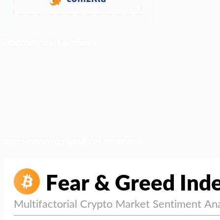
ติดตามเราบน Facebook
สภาวะตลาด (ความกลัว vs ความโลภ)