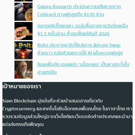
Galaxy Research ประเมินความเสียหายจาก
Coldcard อาจพุ่งสูงถึง $130 ล้าน
ตลาดคริปโตซบเซา วอลุ่มซื้อขายรายวันดิ่งเหลือ
$1.5 หมื่นล้าน ต่ำสุดตั้งแต่ต้นปี 2026
Boltz ประกาศระงับให้บริการ Bitcoin Swap
ชั่วคราว หลังตัวเลขการใช้ AI แฮ็กระบบพุ่งสูง
ซินแสชื่อดัง เฉลยแล้ว ‘บล็อกเชน’ เป็นธาตุอะไรใน
ศาสตร์จีน
เป้าหมายของเรา
Siam Blockchain มุ่งมั่นที่จะช่วยนำเสนอสารเกี่ยวกับ
Cryptocurrency และเทคโนโลยีบล็อกเชนเพื่อคนไทย ในภาษาไทย เรา
รวบรวมข้อมูลส่วนใหญ่จากเว็บไซต์และเว็บบอร์ดต่างประเทศและนำมา
แปลส่งตรงถึงฟีดคุณ