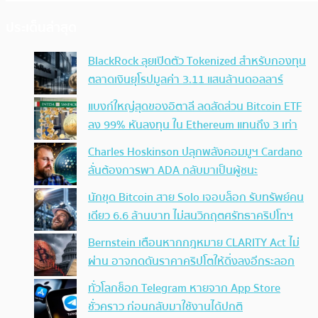
ประเด็นล่าสุด
BlackRock ลุยเปิดตัว Tokenized สำหรับกองทุน
ตลาดเงินยุโรปมูลค่า 3.11 แสนล้านดอลลาร์
แบงก์ใหญ่สุดของอิตาลี ลดสัดส่วน Bitcoin ETF
ลง 99% หันลงทุน ใน Ethereum แทนถึง 3 เท่า
Charles Hoskinson ปลุกพลังคอมมูฯ Cardano
ลั่นต้องการพา ADA กลับมาเป็นผู้ชนะ
นักขุด Bitcoin สาย Solo เจอบล็อก รับทรัพย์คน
เดียว 6.6 ล้านบาท ไม่สนวิกฤตศรัทธาคริปโทฯ
Bernstein เตือนหากกฎหมาย CLARITY Act ไม่
ผ่าน อาจกดดันราคาคริปโตให้ดิ่งลงอีกระลอก
ทั่วโลกช็อก Telegram หายจาก App Store
ชั่วคราว ก่อนกลับมาใช้งานได้ปกติ