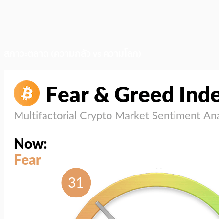
สภาวะตลาด (ความกลัว vs ความโลภ)