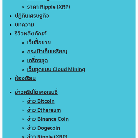
ราคา Ripple (XRP)
ปฏิทินเศรษฐกิจ
บทความ
รีวิวผลิตภัณฑ์
เว็บซื้อขาย
กระเป๋าเก็บเหรียญ
เครื่องขุด
เว็บขุดแบบ Cloud Mining
ห้องเรียน
ข่าวคริปโตเคอเรนซี่
ข่าว Bitcoin
ข่าว Ethereum
ข่าว Binance Coin
ข่าว Dogecoin
ข่าว Ripple (XRP)