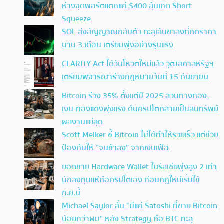
ห่างจุดพอร์ตแตกแค่ $400 ลุ้นเกิด Short
Squeeze
SOL ส่งสัญญาณกลับตัว ทะลุเส้นขาลงที่กดราคา
นาน 3 เดือน เตรียมพุ่งอย่างรุนแรง
CLARITY Act ได้วันโหวตใหม่แล้ว วุฒิสภาสหรัฐฯ
เตรียมพิจารณาร่างกฎหมายวันที่ 15 กันยายน
Bitcoin ร่วง 35% ตั้งแต่ปี 2025 สวนทางทอง-
เงิน-ทองแดงพุ่งแรง ดันคริปโตกลายเป็นสินทรัพย์
ผลงานแย่สุด
Scott Melker ชี้ Bitcoin ไม่ได้ทำให้รวยเร็ว แต่ช่วย
ป้องกันให้ “จนช้าลง” จากเงินเฟ้อ
ยอดขาย Hardware Wallet ในรัสเซียพุ่งสูง 2 เท่า
นักลงทุนแห่ถือคริปโตเอง ก่อนกฎใหม่เริ่มใช้
ก.ย.นี้
Michael Saylor ลั่น “มีแค่ Satoshi ที่ขาย Bitcoin
น้อยกว่าผม” หลัง Strategy ถือ BTC ทะลุ