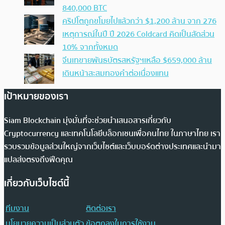
840,000 BTC
คริปโตถูกขโมยไปแล้วกว่า $1,200 ล้าน จาก 276
เหตุการณ์ในปี ปี 2026 Coldcard คิดเป็นสัดส่วน
10% จากทั้งหมด
จีนเทขายพันธบัตรสหรัฐฯเหลือ $659,000 ล้าน
เดินหน้าสะสมทองคำต่อเนื่องแทน
เป้าหมายของเรา
Siam Blockchain มุ่งมั่นที่จะช่วยนำเสนอสารเกี่ยวกับ
Cryptocurrency และเทคโนโลยีบล็อกเชนเพื่อคนไทย ในภาษาไทย เรา
รวบรวมข้อมูลส่วนใหญ่จากเว็บไซต์และเว็บบอร์ดต่างประเทศและนำมา
แปลส่งตรงถึงฟีดคุณ
เกี่ยวกับเว็บไซต์นี้
ทีมงาน
ติดต่อเรา
นโยบายความเป็นส่วนตัว
ข้อตกลงในการใช้งาน