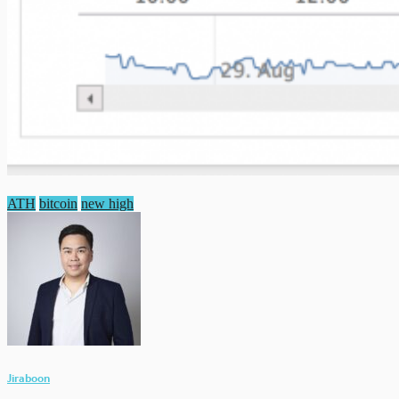
ATH
bitcoin
new high
Jiraboon