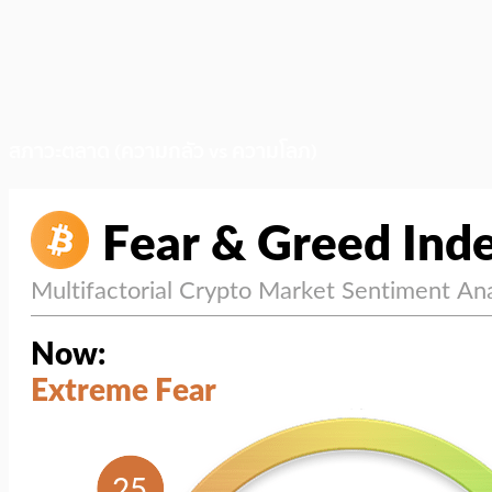
สภาวะตลาด (ความกลัว vs ความโลภ)