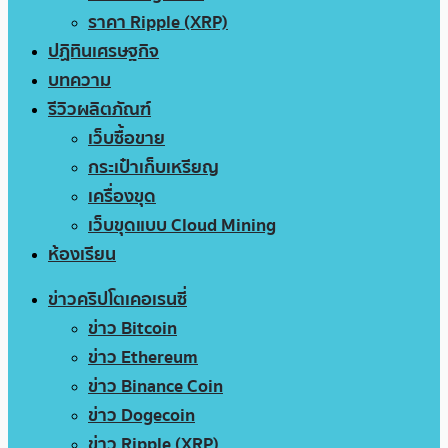
ราคา Ripple (XRP)
ปฏิทินเศรษฐกิจ
บทความ
รีวิวผลิตภัณฑ์
เว็บซื้อขาย
กระเป๋าเก็บเหรียญ
เครื่องขุด
เว็บขุดแบบ Cloud Mining
ห้องเรียน
ข่าวคริปโตเคอเรนซี่
ข่าว Bitcoin
ข่าว Ethereum
ข่าว Binance Coin
ข่าว Dogecoin
ข่าว Ripple (XRP)