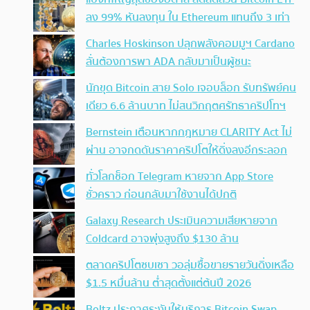
ลง 99% หันลงทุน ใน Ethereum แทนถึง 3 เท่า
Charles Hoskinson ปลุกพลังคอมมูฯ Cardano
ลั่นต้องการพา ADA กลับมาเป็นผู้ชนะ
นักขุด Bitcoin สาย Solo เจอบล็อก รับทรัพย์คน
เดียว 6.6 ล้านบาท ไม่สนวิกฤตศรัทธาคริปโทฯ
Bernstein เตือนหากกฎหมาย CLARITY Act ไม่
ผ่าน อาจกดดันราคาคริปโตให้ดิ่งลงอีกระลอก
ทั่วโลกช็อก Telegram หายจาก App Store
ชั่วคราว ก่อนกลับมาใช้งานได้ปกติ
Galaxy Research ประเมินความเสียหายจาก
Coldcard อาจพุ่งสูงถึง $130 ล้าน
ตลาดคริปโตซบเซา วอลุ่มซื้อขายรายวันดิ่งเหลือ
$1.5 หมื่นล้าน ต่ำสุดตั้งแต่ต้นปี 2026
Boltz ประกาศระงับให้บริการ Bitcoin Swap