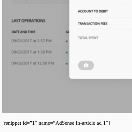
[rsnippet id=”1″ name=”AdSense In-article ad 1″]