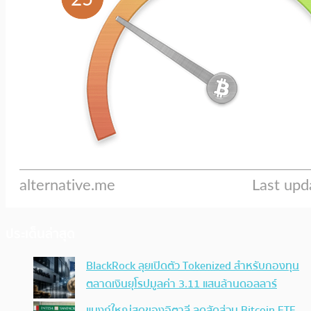
ประเด็นล่าสุด
BlackRock ลุยเปิดตัว Tokenized สำหรับกองทุน
ตลาดเงินยุโรปมูลค่า 3.11 แสนล้านดอลลาร์
แบงก์ใหญ่สุดของอิตาลี ลดสัดส่วน Bitcoin ETF