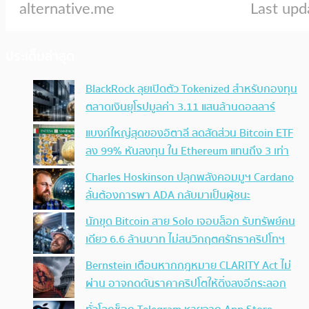
ประเด็นล่าสุด
BlackRock ลุยเปิดตัว Tokenized สำหรับกองทุน
ตลาดเงินยุโรปมูลค่า 3.11 แสนล้านดอลลาร์
แบงก์ใหญ่สุดของอิตาลี ลดสัดส่วน Bitcoin ETF
ลง 99% หันลงทุน ใน Ethereum แทนถึง 3 เท่า
Charles Hoskinson ปลุกพลังคอมมูฯ Cardano
ลั่นต้องการพา ADA กลับมาเป็นผู้ชนะ
นักขุด Bitcoin สาย Solo เจอบล็อก รับทรัพย์คน
เดียว 6.6 ล้านบาท ไม่สนวิกฤตศรัทธาคริปโทฯ
Bernstein เตือนหากกฎหมาย CLARITY Act ไม่
ผ่าน อาจกดดันราคาคริปโตให้ดิ่งลงอีกระลอก