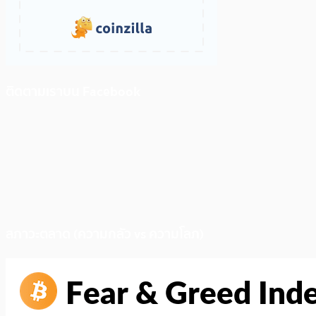
ติดตามเราบน Facebook
สภาวะตลาด (ความกลัว vs ความโลภ)