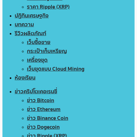
ราคา Ripple (XRP)
ปฏิทินเศรษฐกิจ
บทความ
รีวิวผลิตภัณฑ์
เว็บซื้อขาย
กระเป๋าเก็บเหรียญ
เครื่องขุด
เว็บขุดแบบ Cloud Mining
ห้องเรียน
ข่าวคริปโตเคอเรนซี่
ข่าว Bitcoin
ข่าว Ethereum
ข่าว Binance Coin
ข่าว Dogecoin
ข่าว Ripple (XRP)