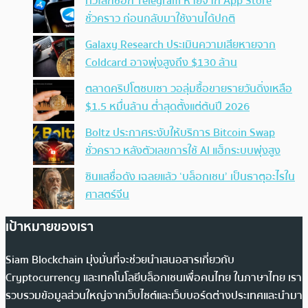
ทั่วโลกช็อก Telegram หายจาก App Store
ชั่วคราว ก่อนกลับมาใช้งานได้ปกติ
Galaxy Research ประเมินความเสียหายจาก
Coldcard อาจพุ่งสูงถึง $130 ล้าน
ตลาดคริปโตซบเซา วอลุ่มซื้อขายรายวันดิ่งเหลือ
$1.5 หมื่นล้าน ต่ำสุดตั้งแต่ต้นปี 2026
Boltz ประกาศระงับให้บริการ Bitcoin Swap
ชั่วคราว หลังตัวเลขการใช้ AI แฮ็กระบบพุ่งสูง
ซินแสชื่อดัง เฉลยแล้ว ‘บล็อกเชน’ เป็นธาตุอะไรใน
ศาสตร์จีน
เป้าหมายของเรา
Siam Blockchain มุ่งมั่นที่จะช่วยนำเสนอสารเกี่ยวกับ
Cryptocurrency และเทคโนโลยีบล็อกเชนเพื่อคนไทย ในภาษาไทย เรา
รวบรวมข้อมูลส่วนใหญ่จากเว็บไซต์และเว็บบอร์ดต่างประเทศและนำมา