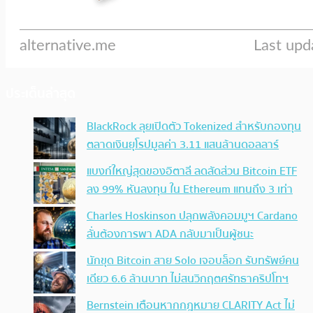
ประเด็นล่าสุด
BlackRock ลุยเปิดตัว Tokenized สำหรับกองทุน
ตลาดเงินยุโรปมูลค่า 3.11 แสนล้านดอลลาร์
แบงก์ใหญ่สุดของอิตาลี ลดสัดส่วน Bitcoin ETF
ลง 99% หันลงทุน ใน Ethereum แทนถึง 3 เท่า
Charles Hoskinson ปลุกพลังคอมมูฯ Cardano
ลั่นต้องการพา ADA กลับมาเป็นผู้ชนะ
นักขุด Bitcoin สาย Solo เจอบล็อก รับทรัพย์คน
เดียว 6.6 ล้านบาท ไม่สนวิกฤตศรัทธาคริปโทฯ
Bernstein เตือนหากกฎหมาย CLARITY Act ไม่