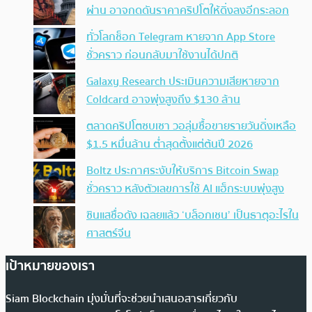
ผ่าน อาจกดดันราคาคริปโตให้ดิ่งลงอีกระลอก
ทั่วโลกช็อก Telegram หายจาก App Store
ชั่วคราว ก่อนกลับมาใช้งานได้ปกติ
Galaxy Research ประเมินความเสียหายจาก
Coldcard อาจพุ่งสูงถึง $130 ล้าน
ตลาดคริปโตซบเซา วอลุ่มซื้อขายรายวันดิ่งเหลือ
$1.5 หมื่นล้าน ต่ำสุดตั้งแต่ต้นปี 2026
Boltz ประกาศระงับให้บริการ Bitcoin Swap
ชั่วคราว หลังตัวเลขการใช้ AI แฮ็กระบบพุ่งสูง
ซินแสชื่อดัง เฉลยแล้ว ‘บล็อกเชน’ เป็นธาตุอะไรใน
ศาสตร์จีน
เป้าหมายของเรา
Siam Blockchain มุ่งมั่นที่จะช่วยนำเสนอสารเกี่ยวกับ