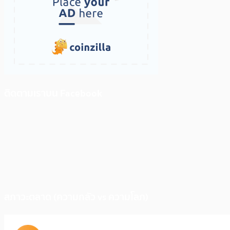
ติดตามเราบน Facebook
สภาวะตลาด (ความกลัว vs ความโลภ)